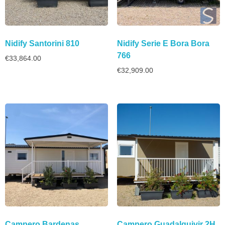
Nidify Santorini 810
Nidify Serie E Bora Bora
766
€
33,864.00
€
32,909.00
Campero Bardenas
Campero Guadalquivir 2H