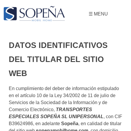
☰ MENU
Mobil Homes
Compra y Venta de Mobil Homes
DATOS IDENTIFICATIVOS
DEL TITULAR DEL SITIO
WEB
En cumplimiento del deber de información estipulado
en el artículo 10 de la Ley 34/2002 de 11 de julio de
Servicios de la Sociedad de la Información y de
Comercio Electrónico,
TRANSPORTES
ESPECIALES SOPEÑA SL UNIPERSONAL
, con CIF
B39624986, en adelante
Sopeña
, en calidad de titular
del sitio web
sopenamobilhome.com
, con domicilio